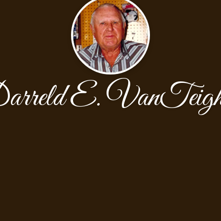
arreld E. VanTeigh